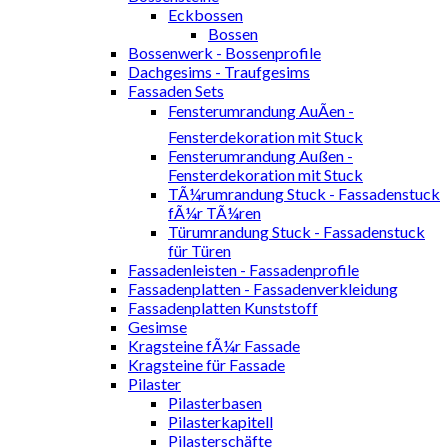
Eckbossen
Bossen
Bossenwerk - Bossenprofile
Dachgesims - Traufgesims
Fassaden Sets
Fensterumrandung AuÃen -
Fensterdekoration mit Stuck
Fensterumrandung Außen -
Fensterdekoration mit Stuck
TÃ¼rumrandung Stuck - Fassadenstuck
fÃ¼r TÃ¼ren
Türumrandung Stuck - Fassadenstuck
für Türen
Fassadenleisten - Fassadenprofile
Fassadenplatten - Fassadenverkleidung
Fassadenplatten Kunststoff
Gesimse
Kragsteine fÃ¼r Fassade
Kragsteine für Fassade
Pilaster
Pilasterbasen
Pilasterkapitell
Pilasterschäfte