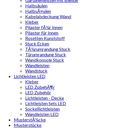
Gardinenleisten mit Blende
Halbsäulen
HalbsÃ¤ulen
Kabelabdeckung Wand
Kleber
Pilaster fÃ¼r Innen
Pilaster für Innen
Rosetten Kunststoff
Stuck Ecken
TÃ¼rumrandung Stuck
Türumrandung Stuck
Wandkonsole Stuck
Wandleisten
Wandstuck
Lichtleisten LED
Kleber
LED ZubehÃ¶r
LED Zubehör
Lichtleisten - Decke
Lichtleisten Sets LED
Sockellichtleisten
Wandleisten LED
MusterstÃ¼cke
Musterstücke