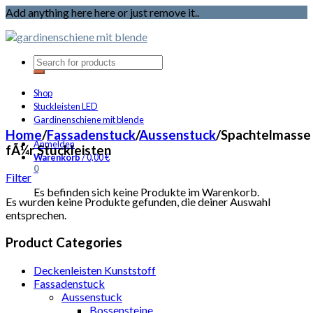
Add anything here here or just remove it..
Shop
Stuckleisten LED
Gardinenschiene mit blende
Home
/
Fassadenstuck
/
Aussenstuck
/
Spachtelmasse
Anmelden
fÃ¼r Stuckleisten
Warenkorb
/
0,00
€
0
Filter
Es befinden sich keine Produkte im Warenkorb.
Es wurden keine Produkte gefunden, die deiner Auswahl
entsprechen.
Product Categories
Deckenleisten Kunststoff
Fassadenstuck
Aussenstuck
Bossensteine