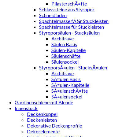
PilasterschÃ¤fte
Schlusssteine aus Styropor
Schneidladen
Spachtelmasse fÃ¼r Stuckleisten
Spachtelmasse für Stuckleisten
Styroporsäulen - Stucksäulen
Architrave
Säulen Basis
Säulen-Kapitelle
Säulenschäfte
Säulensockel
StyroporsÃ¤ulen - StucksÃ¤ulen
Architrave
SÃ¤ulen Basis
SÃ¤ulen-Kapitelle
SÃ¤ulenschÃ¤fte
SÃ¤ulensockel
Gardinenschiene mit Blende
Innenstuck
Deckenkuppel
Deckenleisten
Dekorative Deckenprofile
Dekorelemente