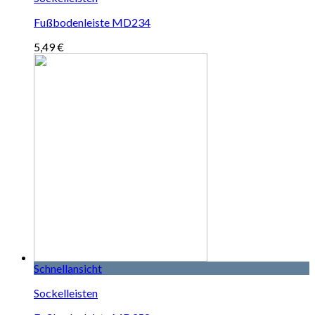
Fußbodenleiste MD234
5,49
€
Schnellansicht
Sockelleisten