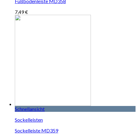
Fußbodenleiste MD358
7,49
€
Schnellansicht
Sockelleisten
Sockelleiste MD359