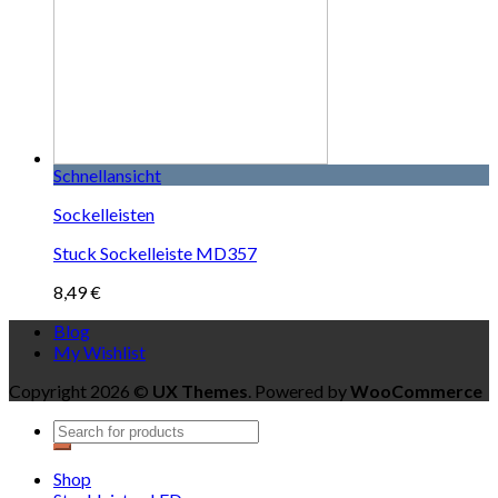
Schnellansicht
Sockelleisten
Stuck Sockelleiste MD357
8,49
€
Blog
My Wishlist
Copyright 2026 ©
UX Themes
. Powered by
WooCommerce
Shop