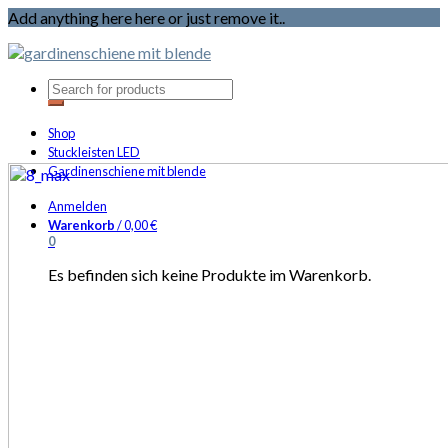
Add anything here here or just remove it..
Shop
Stuckleisten LED
Gardinenschiene mit blende
Anmelden
Warenkorb
/
0,00
€
0
Es befinden sich keine Produkte im Warenkorb.