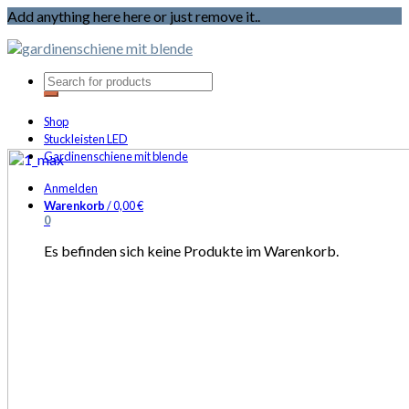
Add anything here here or just remove it..
Shop
Stuckleisten LED
Gardinenschiene mit blende
Anmelden
Warenkorb
/
0,00
€
0
Es befinden sich keine Produkte im Warenkorb.