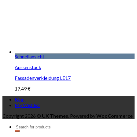
Schnellansicht
Aussenstuck
Fassadenverkleidung LE17
17,49
€
Blog
My Wishlist
Copyright 2026 ©
UX Themes
. Powered by
WooCommerce