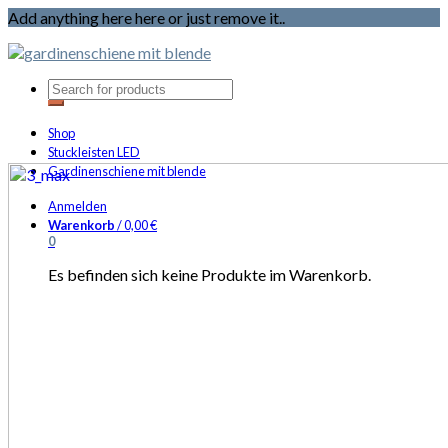
Add anything here here or just remove it..
Shop
Stuckleisten LED
Gardinenschiene mit blende
Anmelden
Warenkorb
/
0,00
€
0
Es befinden sich keine Produkte im Warenkorb.