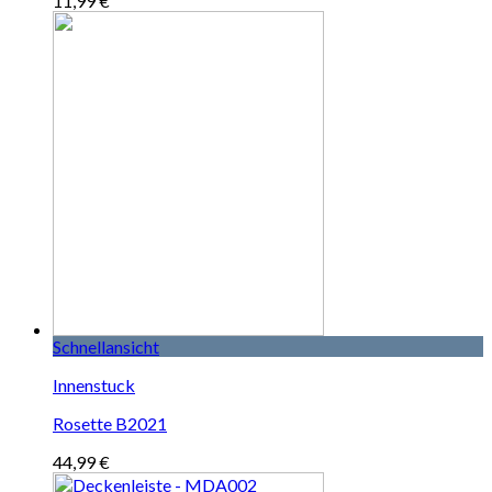
11,99
€
Schnellansicht
Innenstuck
Rosette B2021
44,99
€