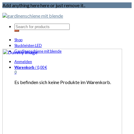
Add anything here here or just remove it..
Shop
Stuckleisten LED
Gardinenschiene mit blende
Anmelden
Warenkorb
/
0,00
€
0
Es befinden sich keine Produkte im Warenkorb.